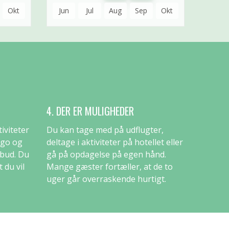
Okt
Jun
Jul
Aug
Sep
Okt
4. DER ER MULIGHEDER
iviteter
Du kan tage med på udflugter,
ngo og
deltage i aktiviteter på hotellet eller
lbud. Du
gå på opdagelse på egen hånd.
 du vil
Mange gæster fortæller, at de to
uger går overraskende hurtigt.