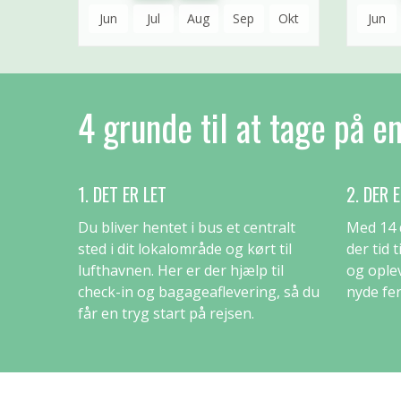
Jun
Jul
Aug
Sep
Okt
Jun
4 grunde til at tage på e
1. DET ER LET
2. DER 
Du bliver hentet i bus et centralt
Med 14 
sted i dit lokalområde og kørt til
der tid 
lufthavnen. Her er der hjælp til
og ople
check-in og bagageaflevering, så du
nyde fer
får en tryg start på rejsen.