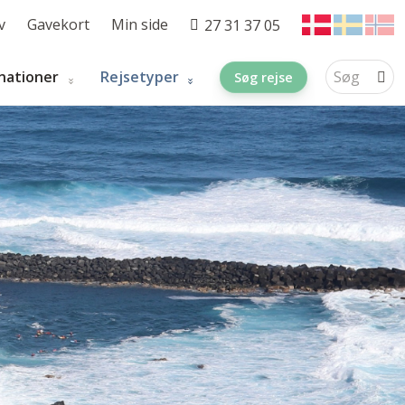
v
Gavekort
Min side
27 31 37 05
nationer
Rejsetyper
Søg rejse