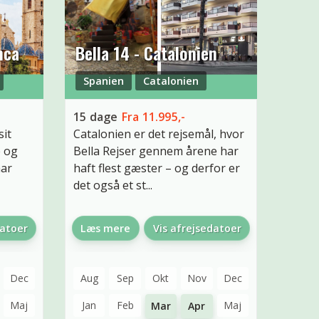
nca
Bella 14 - Catalonien
Spanien
Catalonien
15
dage
Fra
11.995,-
sit
Catalonien er det rejsemål, hvor
e og
Bella Rejser gennem årene har
har
haft flest gæster – og derfor er
det også et st...
datoer
Læs mere
Vis afrejsedatoer
Dec
Aug
Sep
Okt
Nov
Dec
Maj
Jan
Feb
Maj
Mar
Apr