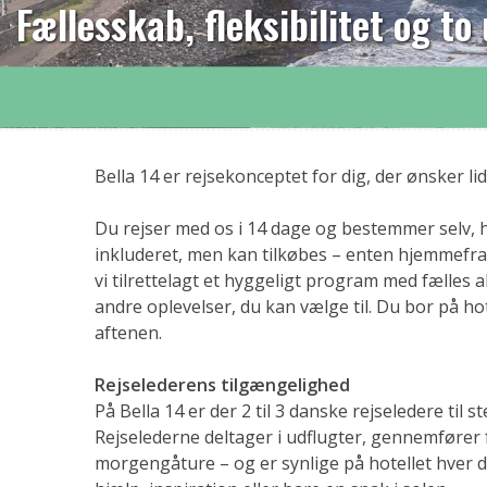
Fællesskab, fleksibilitet og to
Bella 14 er rejsekonceptet for dig, der ønsker l
Du rejser med os i 14 dage og bestemmer selv, h
inkluderet, men kan tilkøbes – enten hjemmefra 
vi tilrettelagt et hyggeligt program med fælles 
andre oplevelser, du kan vælge til. Du bor på 
aftenen.
Rejselederens tilgængelighed
På Bella 14 er der 2 til 3 danske rejseledere til
Rejselederne deltager i udflugter, gennemfører 
morgengåture – og er synlige på hotellet hver da