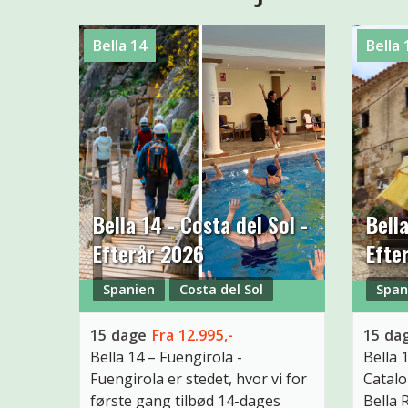
Bella 14
Bella 
Bella 14 - Costa del Sol -
Bell
Efterår 2026
Efte
Spanien
Costa del Sol
Span
15
dage
Fra
12.995,-
15
da
Bella 14 – Fuengirola
-
Bella 
Fuengirola er stedet, hvor vi for
Catalo
første gang tilbød 14-dages
Bella 