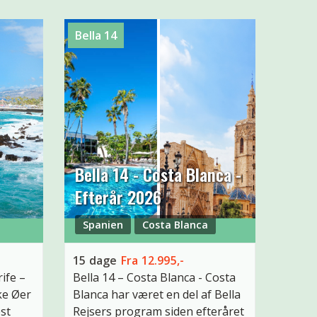
Bella 14
Bella 14 - Costa Blanca -
Efterår 2026
Spanien
Costa Blanca
15
dage
Fra
12.995,-
ife –
Bella 14 – Costa Blanca
-
Costa
ke Øer
Blanca har været en del af Bella
est
Rejsers program siden efteråret