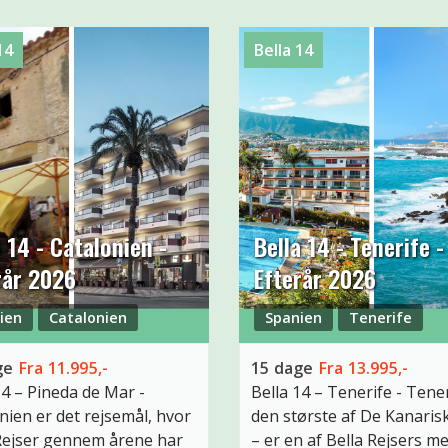
14
Bella 14
a 14 - Catalonien -
Bella 14 - Tenerife -
rår 2026
Efterår 2026
ien
Catalonien
Spanien
Tenerife
ge
Fra
11.995,-
15
dage
Fra
13.995,-
14 – Pineda de Mar
-
Bella 14 – Tenerife
-
Tener
nien er det rejsemål, hvor
den største af De Kanaris
Rejser gennem årene har
– er en af Bella Rejsers m