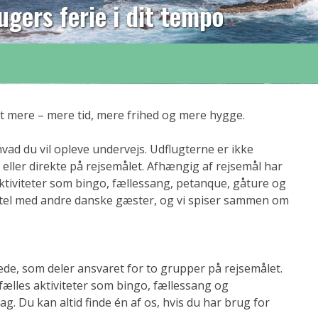
 ugers ferie i dit tempo
idt mere – mere tid, mere frihed og mere hygge.
vad du vil opleve undervejs. Udflugterne er ikke
eller direkte på rejsemålet. Afhængig af rejsemål har
aktiviteter som bingo, fællessang, petanque, gåture og
hotel med andre danske gæster, og vi spiser sammen om
 stede, som deler ansvaret for to grupper på rejsemålet.
fælles aktiviteter som bingo, fællessang og
g. Du kan altid finde én af os, hvis du har brug for