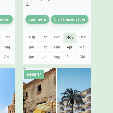
2...
datoer
Læs mere
Vis afrejsedatoer
Dec
Aug
Sep
Okt
Dec
Nov
Maj
Jan
Feb
Mar
Apr
Maj
Okt
Jun
Jul
Aug
Sep
Okt
Bella 14