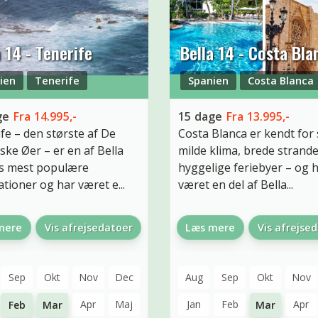
a 14 - Tenerife
Bella 14 - Costa Bla
ien
Tenerife
Spanien
Costa Blanca
ge
Fra
14.995,-
15
dage
Fra
13.995,-
fe – den største af De
Costa Blanca er kendt for 
ske Øer – er en af Bella
milde klima, brede strand
rs mest populære
hyggelige feriebyer – og 
ationer og har været e...
været en del af Bella...
mere
Vis afrejsedatoer
Læs mere
Vis afrejse
Sep
Okt
Nov
Dec
Aug
Sep
Okt
Nov
Apr
Maj
Jan
Feb
Apr
Feb
Mar
Mar