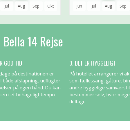
Jul
Aug
Sep
Okt
Jun
Jul
Aug
Sep
n Bella 14 Rejse
ER GOD TID
3. DET ER HYGGELIGT
dage på destinationen er
På hotellet arrangerer vi akt
til både afslapning, udflugter
som fællessang, gåture, bi
velser på egen hånd. Du kan
andre hyggelige samværsti
ien i et behageligt tempo.
bestemmer selv, hvor meget
deltage.