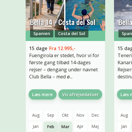
Bella 14 - Costa del Sol
Bell
Spanien
Costa del Sol
Span
15
dage
Fra
12.995,-
15
da
Fuengirola er stedet, hvor vi for
Teneri
første gang tilbød 14-dages
Kanari
rejser – dengang under navnet
Rejse
Club Bella – med ø...
destin
Læs mere
Vis afrejsedatoer
Læs 
Aug
Sep
Okt
Nov
Dec
Aug
Jan
Apr
Maj
Jan
Feb
Mar