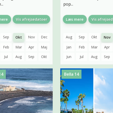
...
pop...
mere
Vis afrejsedatoer
Læs mere
Vis afrejse
Sep
Nov
Dec
Aug
Sep
Okt
Okt
Nov
Feb
Mar
Apr
Maj
Jan
Feb
Mar
Apr
Jul
Aug
Sep
Okt
Jun
Jul
Aug
Sep
14
Bella 14