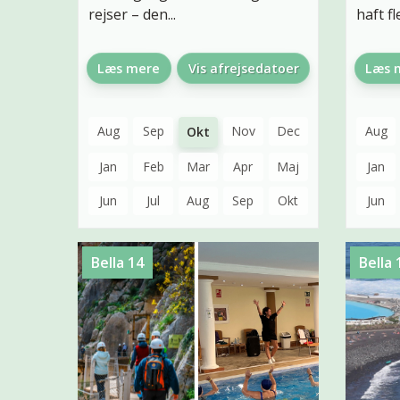
rejser – den...
haft fle
Læs mere
Vis afrejsedatoer
Læs 
Aug
Sep
Nov
Dec
Aug
Okt
Jan
Feb
Mar
Apr
Maj
Jan
Jun
Jul
Aug
Sep
Okt
Jun
Bella 14
Bella 