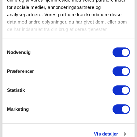
Ja tak, jeg vil gerne modtage Bella Rejsers e-mail
for sociale medier, annonceringspartnere og
nyhedsbrev og dermed være blandt de første som får
besked om nye rejser fra min kommune.
analysepartnere. Vores partnere kan kombinere disse
data med andre oplysninger, du har givet dem, eller som
de har indsamlet fra din brug af deres tjenester.
Fornavn
Samtykkevalg
Nødvendig
Efternavn
Præferencer
Adresse (husk
lejlighedsnummer)
Statistik
Marketing
Postnr.
Vis detaljer
By