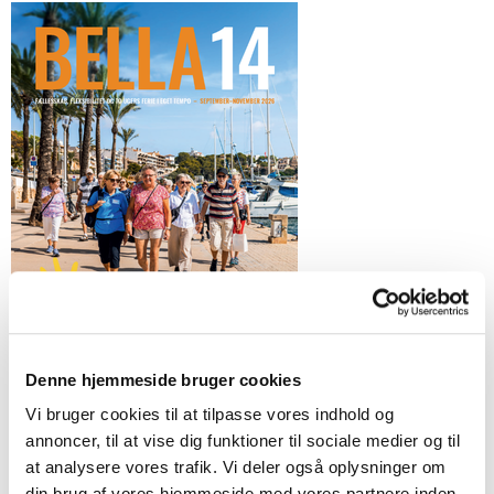
Denne hjemmeside bruger cookies
Vi bruger cookies til at tilpasse vores indhold og
annoncer, til at vise dig funktioner til sociale medier og til
Vil du samtidig tilmeldes vores Nyhedsbrev?
at analysere vores trafik. Vi deler også oplysninger om
din brug af vores hjemmeside med vores partnere inden