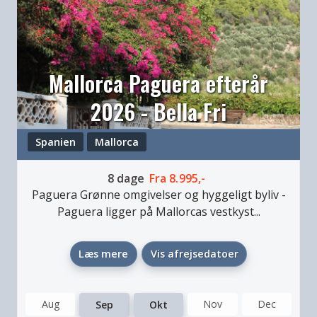
Mallorca Paguera efterår
2026 - Bella Fri
Spanien
Mallorca
8
dage
Fra
8.995,-
Paguera
Grønne omgivelser og hyggeligt byliv
-
Paguera ligger på Mallorcas vestkyst...
Læs mere
Vis afrejsedatoer
Aug
Nov
Dec
Sep
Okt