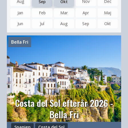
Aug
Nov
Dec
Sep
Okt
Jan
Feb
Mar
Apr
Maj
Jun
Jul
Aug
Sep
Okt
Bella Fri
Costa del Sol efterår 2026 -
Bella Fri
Spanien
Costa del Sol