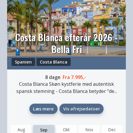
Costa Blanca efterår 2026 -
Bella Fri
Spanien
Costa Blanca
8
dage
Fra
7.995,-
Costa Blanca
Skøn kystferie med autentisk
spansk stemning
-
Costa Blanca betyder "de...
Læs mere
Vis afrejsedatoer
Aug
Okt
Nov
Dec
Sep