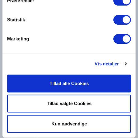
Præferencer
Jan
Feb
Mar
Apr
Maj
Statistik
Jun
Jul
Aug
Sep
Okt
Marketing
Bella Fri
Vis detaljer
Tillad alle Cookies
Tillad valgte Cookies
Andalusien efterår 2026 -
Bella Fri
Kun nødvendige
Spanien
Andalusien