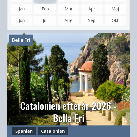
Jan
Feb
Mar
Apr
Maj
Jun
Jul
Aug
Sep
Okt
Bella Fri
Catalonien efterår 2026 -
Bella Fri
Spanien
Catalonien