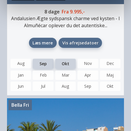
8
dage
Fra
9.995,-
Andalusien
Ægte sydspansk charme ved kysten
-
I
Almuñécar oplever du det autentiske...
Læs mere
Vis afrejsedatoer
Aug
Nov
Dec
Sep
Okt
Jan
Feb
Mar
Apr
Maj
Jun
Jul
Aug
Sep
Okt
Bella Fri