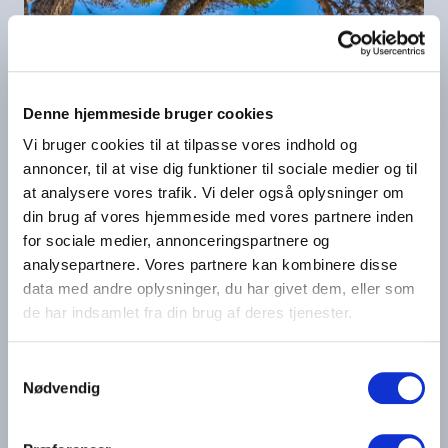
Denne hjemmeside bruger cookies
Mallorca Ca'n Picafort efterår
Vi bruger cookies til at tilpasse vores indhold og
2026 - Bella Fri
annoncer, til at vise dig funktioner til sociale medier og til
at analysere vores trafik. Vi deler også oplysninger om
Spanien
Mallorca
din brug af vores hjemmeside med vores partnere inden
for sociale medier, annonceringspartnere og
analysepartnere. Vores partnere kan kombinere disse
8
dage
Fra
8.995,-
Ca'n Picafort
Rolig kystby ved Alcúdia-bugten
-
data med andre oplysninger, du har givet dem, eller som
Ca’n Picafort er en fredelig ferieby...
de har indsamlet fra din brug af deres tjenester.
Samtykkevalg
Læs mere
Vis afrejsedatoer
Nødvendig
Aug
Nov
Dec
Sep
Okt