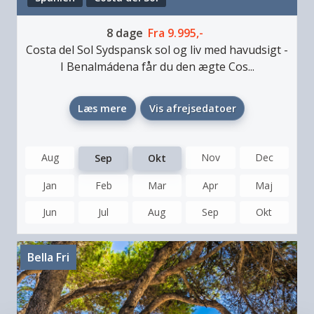
8
dage
Fra
9.995,-
Costa del Sol
Sydspansk sol og liv med havudsigt
-
I Benalmádena får du den ægte Cos...
Læs mere
Vis afrejsedatoer
Aug
Nov
Dec
Sep
Okt
Jan
Feb
Mar
Apr
Maj
Jun
Jul
Aug
Sep
Okt
Bella Fri