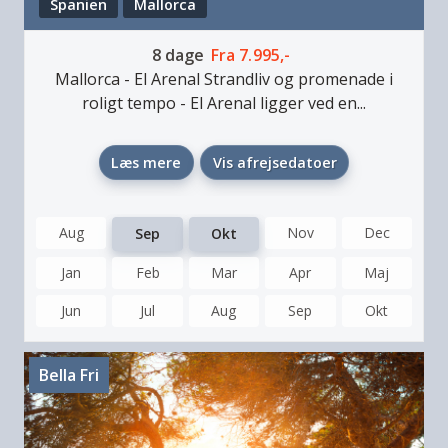
Spanien
Mallorca
8
dage
Fra
7.995,-
Mallorca - El Arenal
Strandliv og promenade i
roligt tempo
-
El Arenal ligger ved en...
Læs mere
Vis afrejsedatoer
Aug
Nov
Dec
Sep
Okt
Jan
Feb
Mar
Apr
Maj
Jun
Jul
Aug
Sep
Okt
Bella Fri