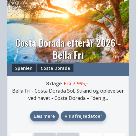
Costa Dorada efterår 2026 -
Bella Fri
Spanien
Costa Dorada
8
dage
Fra
7.995,-
Bella Fri - Costa Dorada
Sol, Strand og oplevelser
ved havet
-
Costa Dorada – “den g...
Læs mere
Vis afrejsedatoer