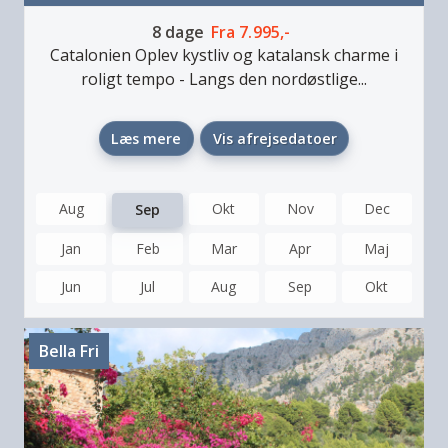
8
dage
Fra
7.995,-
Catalonien
Oplev kystliv og katalansk charme i
roligt tempo
-
Langs den nordøstlige...
Læs mere
Vis afrejsedatoer
Aug
Okt
Nov
Dec
Sep
Jan
Feb
Mar
Apr
Maj
Jun
Jul
Aug
Sep
Okt
Bella Fri