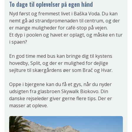
To dage til oplevelser på egen hånd
Nyd først og fremmest livet i Baška Voda. Du kan
nemt gå ad strandpromenaden til centrum, og der
er mange muligheder for café-stop på vejen.
Et dyp i poolen og havet er oplagt, og måske en tur
i spaen?
En god time med bus kan bringe dig til kystens
hovedby, Split, og der er mulighed for dejlige
sejlture til skærgårdens øer som Brač og Hvar.
Oppe i bjergene kan du få et gys, når du nyder
udsigten fra glasbroen Skywalk Biokovo. Din
danske rejseleder giver gerne flere tips. Der er
masser at opleve.