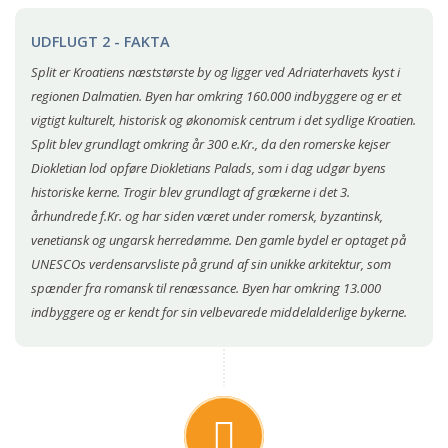
UDFLUGT 2 - FAKTA
Split er Kroatiens næststørste by og ligger ved Adriaterhavets kyst i
regionen Dalmatien. Byen har omkring 160.000 indbyggere og er et
vigtigt kulturelt, historisk og økonomisk centrum i det sydlige Kroatien.
Split blev grundlagt omkring år 300 e.Kr., da den romerske kejser
Diokletian lod opføre Diokletians Palads, som i dag udgør byens
historiske kerne. Trogir blev grundlagt af grækerne i det 3.
århundrede f.Kr. og har siden været under romersk, byzantinsk,
venetiansk og ungarsk herredømme. Den gamle bydel er optaget på
UNESCOs verdensarvsliste på grund af sin unikke arkitektur, som
spænder fra romansk til renæssance. Byen har omkring 13.000
indbyggere og er kendt for sin velbevarede middelalderlige bykerne.