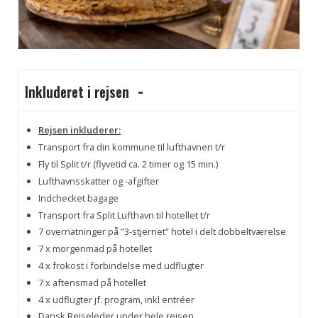
Inkluderet i rejsen
Rejsen inkluderer:
Transport fra din kommune til lufthavnen t/r
Fly til Split t/r (flyvetid ca. 2 timer og 15 min.)
Lufthavnsskatter og -afgifter
Indchecket bagage
Transport fra Split Lufthavn til hotellet t/r
7 overnatninger på ”3-stjernet” hotel i delt dobbeltværelse
7 x morgenmad på hotellet
4 x frokost i forbindelse med udflugter
7 x aftensmad på hotellet
4 x udflugter jf. program, inkl entréer
Dansk Rejseleder under hele rejsen