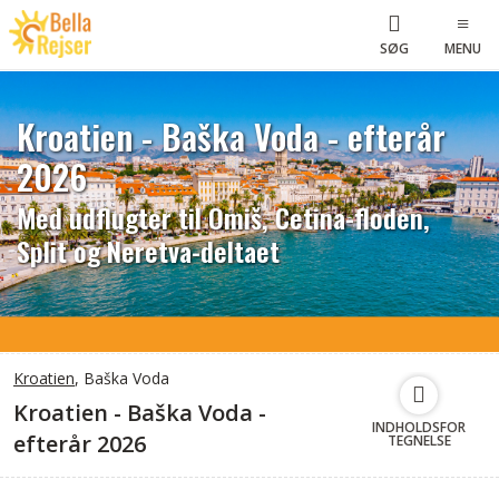
SØG
MENU
Kroatien - Baška Voda - efterår
2026
Med udflugter til Omiš, Cetina-floden,
Split og Neretva-deltaet
Kroatien
, Baška Voda
Kroatien - Baška Voda -
INDHOLDSFOR
efterår 2026
TEGNELSE