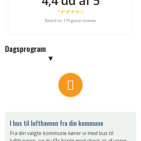
4,4 ud af 5
★
★
★
★
½
Based on 179 guest reviews
Dagsprogram
I bus til lufthavnen fra din kommune
Fra din valgte kommune kører vi med bus til
lufthavnen, og du får hjælp med check-in af vores