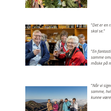
”
Det er en 
skal se.
”
”
En fantast
samme områd
måske på n
”
Når vi sige
samme, hvis
kunne være 