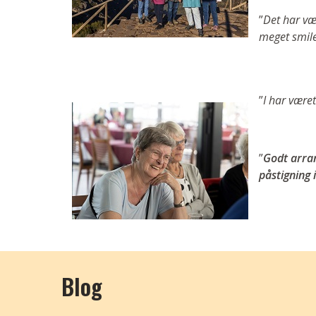
”
Det har vær
meget smil
”
I har være
”
Godt arran
påstigning i
Blog