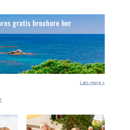
Læs mere
: