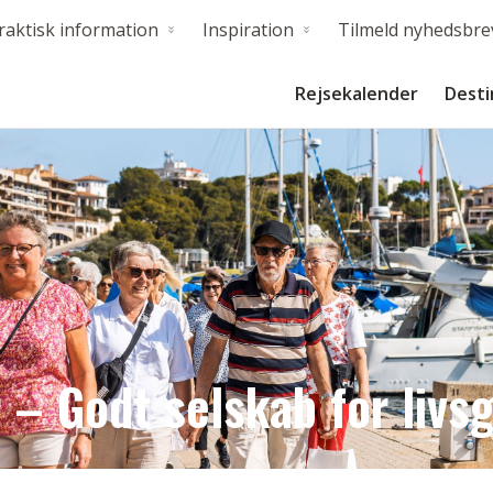
raktisk information
Inspiration
Tilmeld nyhedsbre
Rejsekalender
Desti
 – Godt selskab for livsg