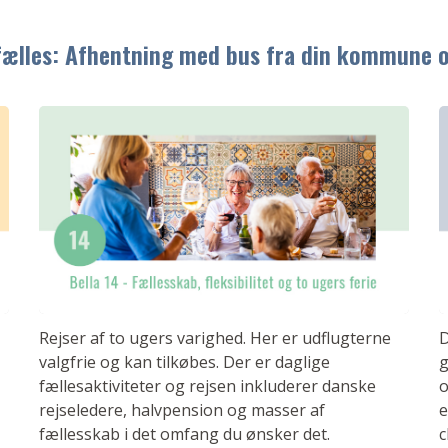
 fælles: Afhentning med bus fra din kommune o
Rejser af to ugers varighed. Her er udflugterne
D
valgfrie og kan tilkøbes. Der er daglige
g
fællesaktiviteter og rejsen inkluderer danske
o
rejseledere, halvpension og masser af
e
fællesskab i det omfang du ønsker det.
c