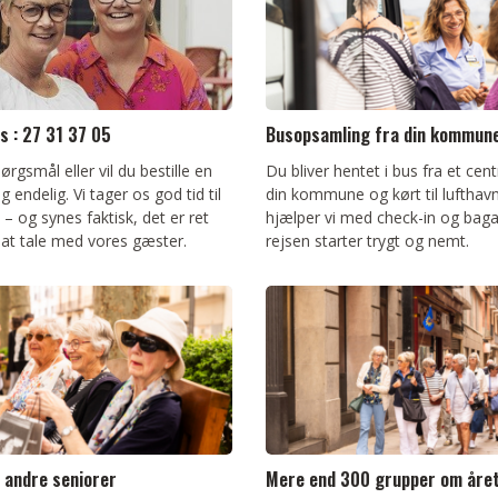
os : 27 31 37 05
Busopsamling fra din kommun
ørgsmål eller vil du bestille en
Du bliver hentet i bus fra et centr
g endelig. Vi tager os god tid til
din kommune og kørt til lufthav
 – og synes faktisk, det er ret
hjælper vi med check-in og baga
 at tale med vores gæster.
rejsen starter trygt og nemt.
 andre seniorer
Mere end 300 grupper om åre