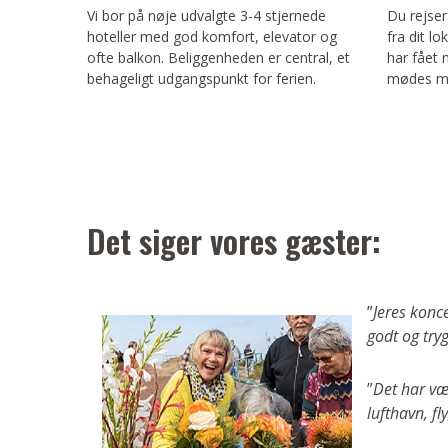
Vi bor på nøje udvalgte 3-4 stjernede
Du rejse
hoteller med god komfort, elevator og
fra dit l
ofte balkon. Beliggenheden er central, et
har fået
behageligt udgangspunkt for ferien.
mødes me
Det siger vores gæster:
”
Jeres konc
godt og tryg
”
Det har væ
lufthavn, fl