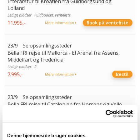
Efterårstur til Kroatien fra Guldborgsund og
Lolland
Fuldbooket, venteliste
11.995,-
Book på venteliste
Mere information
23/9
Se opsamlingssteder
Bella FRI rejse til Mallorca - El Arenal fra Assens,
Middelfart og Fredericia
2
7.995,-
Bestil
Mere information
23/9
Se opsamlingssteder
Bella FRI rejse til Catalonien fra Horsens og Vejle
6
7.995,-
Bestil
Mere information
Denne hjemmeside bruger cookies