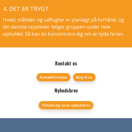
4. DET ER TRYGT
Hotel, måltider og udflugter er planlagt på forhånd, og
din danske rejseleder følger gruppen under hele
opholdet. Så kan du koncentrere dig om at nyde ferien.
Følg os på
Kontakt os
Kontaktformular
Ring til os
Nyhedsbrev
Tilmeld dig vores nyhedsbrev