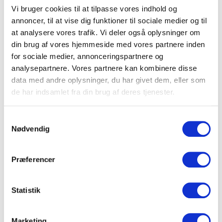
23/9
Se opsamlingssteder
Vi bruger cookies til at tilpasse vores indhold og
Efterårstur til Catalonien fra Horsens og Vejle
annoncer, til at vise dig funktioner til sociale medier og til
Mere end 8
at analysere vores trafik. Vi deler også oplysninger om
9.995,-
Bestil
Mere information
din brug af vores hjemmeside med vores partnere inden
for sociale medier, annonceringspartnere og
analysepartnere. Vores partnere kan kombinere disse
23/9
Se opsamlingssteder
data med andre oplysninger, du har givet dem, eller som
Bella FRI rejse til Andalusien fra Skive, Holstebro og
de har indsamlet fra din brug af deres tjenester.
Herning
4
9.995,-
Bestil
Samtykkevalg
Mere information
Nødvendig
23/9
Se opsamlingssteder
Præferencer
Efterårstur til Mallorca, El Arenal fra Assens,
Middelfart og Fredericia
2
Statistik
9.995,-
Bestil
Mere information
Marketing