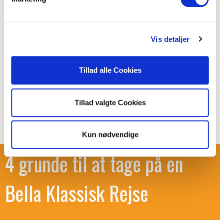
23/9
Se opsamlingssteder
Efterårstur til Andalusien fra Skive, Holstebro og
Herning
Vis detaljer
4
11.995,-
Bestil
Mere information
Tillad alle Cookies
Tillad valgte Cookies
...
...
‹‹
1
5
22
››
Kun nødvendige
4 grunde til at tage på en
Bella Klassisk Rejse