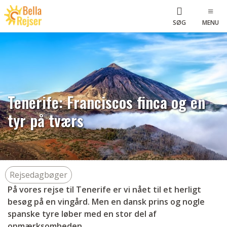
SØG
MENU
Tenerife: Franciscos finca og en
tyr på tværs
Rejsedagbøger
På vores rejse til Tenerife er vi nået til et herligt
besøg på en vingård. Men en dansk prins og nogle
spanske tyre løber med en stor del af
opmærksomheden.