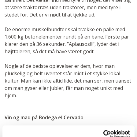
sammen. Det vælter ind med tyre til noget, der viser sig
at være traktorræs uden traktorer, men med tyre i
stedet for. Det er vi nødt til at tjekke ud.
De enorme muskelbundter skal trække en palle med
1.600 kg betonelementer rundt på en bane. Første par
klarer den på 36 sekunder. ”Aplausos!!!”, lyder det i
højttaleren, så det må have været godt.
Nogle af de bedste oplevelser er dem, hvor man
pludselig og helt uventet står midt i et stykke lokal
kultur. Man kan ikke altid lide, det man ser, men uanset
om man gyser eller jubler, får man noget unikt med
hjem.
Vin og mad på Bodega el Cervado
Så