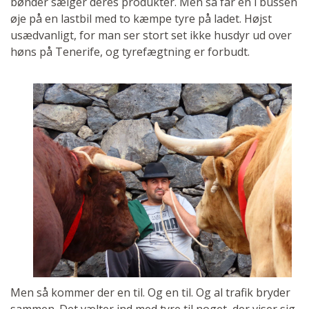
bønder sælger deres produkter. Men så får en i bussen
øje på en lastbil med to kæmpe tyre på ladet. Højst
usædvanligt, for man ser stort set ikke husdyr ud over
høns på Tenerife, og tyrefægtning er forbudt.
Men så kommer der en til. Og en til. Og al trafik bryder