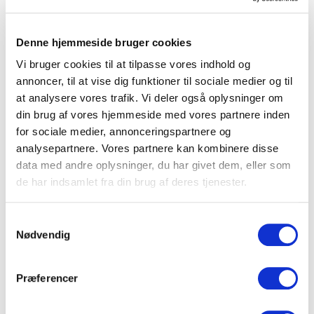
er
vi
Denne hjemmeside bruger cookies
Vi bruger cookies til at tilpasse vores indhold og
annoncer, til at vise dig funktioner til sociale medier og til
at analysere vores trafik. Vi deler også oplysninger om
din brug af vores hjemmeside med vores partnere inden
for sociale medier, annonceringspartnere og
analysepartnere. Vores partnere kan kombinere disse
data med andre oplysninger, du har givet dem, eller som
de har indsamlet fra din brug af deres tjenester.
endelig fremme. Francisco, hustru og søn har ventet
tålmodigt og inviterer os indenfor.
Samtykkevalg
Nødvendig
Vi ser gæringskar og hører om høsten med
håndplukkede druer og om den økologiske produktion.
Præferencer
Francisco producerer 10.000 liter vin om året.