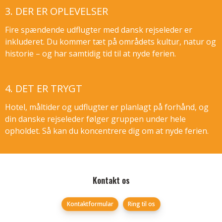
3. DER ER OPLEVELSER
Fire spændende udflugter med dansk rejseleder er
inkluderet. Du kommer tæt på områdets kultur, natur og
historie – og har samtidig tid til at nyde ferien.
4. DET ER TRYGT
Hotel, måltider og udflugter er planlagt på forhånd, og
din danske rejseleder følger gruppen under hele
opholdet. Så kan du koncentrere dig om at nyde ferien.
Følg os på
Kontakt os
Kontaktformular
Ring til os