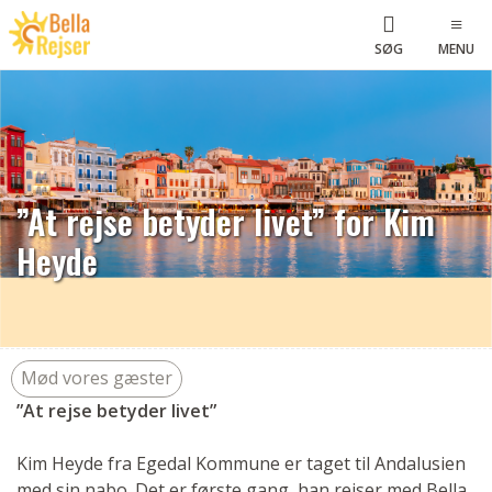
SØG
MENU
”At rejse betyder livet” for Kim
Heyde
Mød vores gæster
”At rejse betyder livet”
Kim Heyde fra Egedal Kommune er taget til Andalusien
med sin nabo. Det er første gang, han rejser med Bella