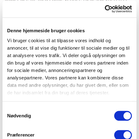
rejser, der giver mulighed for at opleve kultur og natur.
Ren strandferie har ikke samme interesse.
Men hvorfor så lige Bella Rejser? Jo, Kim havde set
Denne hjemmeside bruger cookies
mange annoncer i den lokale avis, og samtidig havde
Vi bruger cookies til at tilpasse vores indhold og
han hørt så meget godt om Bella Rejser fra andre i
annoncer, til at vise dig funktioner til sociale medier og til
lokalområdet.
at analysere vores trafik. Vi deler også oplysninger om
din brug af vores hjemmeside med vores partnere inden
”Bella Rejsers koncept er helt fantastisk”, siger Kim.
for sociale medier, annonceringspartnere og
”Jeg er selv rejsevant, men er man lidt nervøs ved det,
analysepartnere. Vores partnere kan kombinere disse
får man hjælp og bliver fulgt fra start til slut”.
data med andre oplysninger, du har givet dem, eller som
de har indsamlet fra din brug af deres tjenester.
Kim roser ideen med at rejse med andre fra samme
lokalområde. Han havde hørt både fra gamle venner i
Samtykkevalg
Smørum og fra bekendte i den lokale forening ”Ældre i
Nødvendig
Bevægelse”, at de skulle med til Andalusien, og han har
mødt nogle på turen, som bor meget tæt på ham, og
som går tur i samme område.
Præferencer