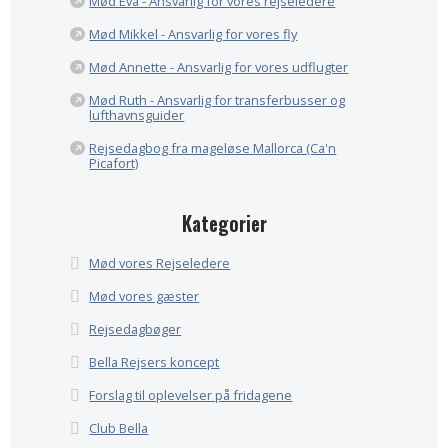
Mød Eva - Ansvarlig for vores rejseledere
Mød Mikkel - Ansvarlig for vores fly
Mød Annette - Ansvarlig for vores udflugter
Mød Ruth - Ansvarlig for transferbusser og
lufthavnsguider
Rejsedagbog fra mageløse Mallorca (Ca'n
Picafort)
Kategorier
Mød vores Rejseledere
Mød vores gæster
Rejsedagbøger
Bella Rejsers koncept
Forslag til oplevelser på fridagene
Club Bella